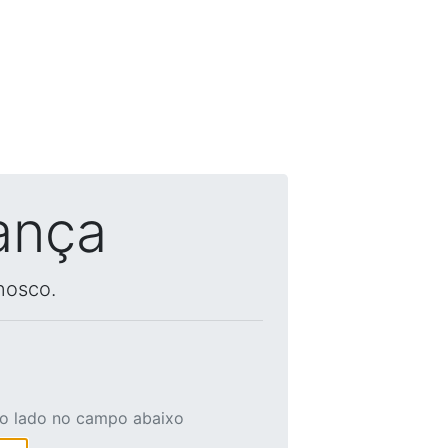
ança
nosco.
ao lado no campo abaixo