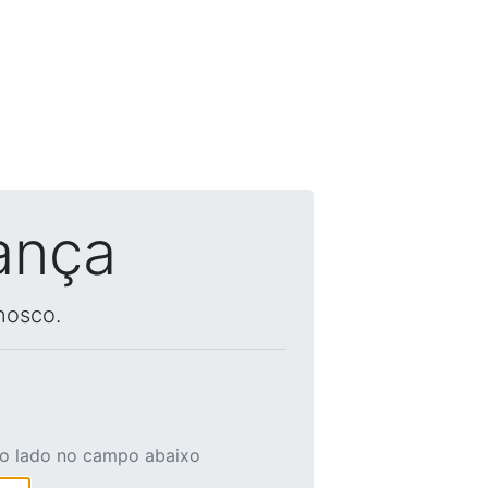
ança
nosco.
ao lado no campo abaixo